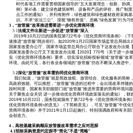
时代各项工作需要贯彻国家倡导的“五大发展理念：创新、协调、绿
例》第45条：建立绿色建筑材料、设备和产品的评价、推广制度。
点工作的通知》，并列有附件：绿色建筑和绿色建材政府采购基
识。不求“依法三公”、漠视“物有所值”、忽略“绿色发展”行为
3
，“放管服”改革推进需要进一步优化营商环境
3.1
法规文件出新进一步促进“放管服”深入
2019
10
22
722
年
月
日的国务院第
号令《优化营商环境条例》（下
2020
1
2
速推进“放管服”阔步前行。如
年
月
日国家市场监管总局就出
国家发改委办公厅、国家市场监管总局办公厅联合下达发改办法规
2020
770
国家发改委办公厅又下发发改办法规【
】
号《关于进一步
实《优化营商环境条例》要求，切实深化招标投标领域“放管服”改
环境。由此可见，各行各业各领域的“放管服”仍在不断深入推进中。
3.
2
深化“放管服”改革需协同优化营商环境
我们知道，“放管服”就是简政放权、放管结合、优化服务的简
高政府效能。可以推想，“放管服”推进的过程中，会出现改革伴随
段时间里，国家有关职能部门就“放管服”推进所需要的营商环境问
关于聚焦企业关切
进一步推动优化营商环境政策落实的通知》，财
2019
10
22
722
年
月
日，国务院就颁布了第
号令《优化营商环境条例
>
优化营商环境条例
的意见》（下简称意见），可见“放管服”中优
2021
1
1
营商环境条例》并于
年
月
日起施行。特别强调政府和有关部
会创造力。
4
，高校基建采购顺应放管服改革需求之应对思探
4.1
招标采购资质约定探寻“简化”不是“简略”