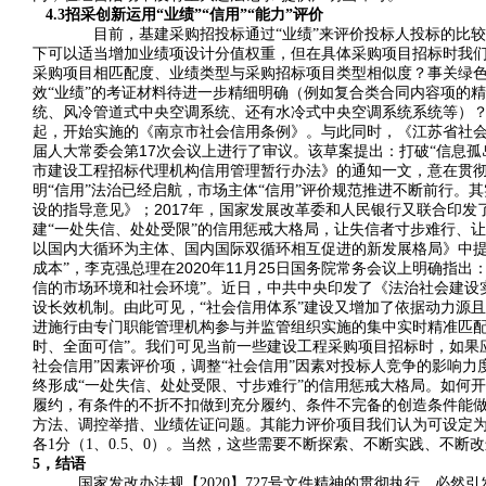
4.3
招采创新运用“业绩”“信用”“能力”评价
目前，基建采购招投标通过“业绩”来评价投标人投标的比
下可以适当增加业绩项设计分值权重，但在具体采购项目招标时我们
采购项目相匹配度、业绩类型与采购招标项目类型相似度？事关绿色采
效“业绩”的考证材料待进一步精细明确（例如复合类合同内容项的
统、风冷管道式中央空调系统、还有水冷式中央空调系统系统等）
起，开始实施的《南京市社会信用条例》。与此同时，《江苏省社
17
届人大常委会第
次会议上进行了审议。该草案提出：打破“信息孤
市建设工程招标代理机构信用管理暂行办法》的通知一文，意在贯
明“信用”法治已经启航，市场主体“信用”评价规范推进不断前行。
2017
设的指导意见》；
年，国家发展改革委和人民银行又联合印发
建“一处失信、处处受限”的信用惩戒大格局，让失信者寸步难行、
以国内大循环为主体、国内国际双循环相互促进的新发展格局》中提
2020
11
25
成本”，李克强总理在
年
月
日国务院常务会议上明确指出：
信的市场环境和社会环境”。近日，中共中央印发了《法治社会建设
设长效机制。
由此可见，“社会信用体系”建设又增加了依据动力源
进施行由专门职能管理机构参与并监管组织实施的集中实时精准匹配
时、全面可信”。我们可见当前一些建设工程采购项目招标时，如果应
社会信用”因素评价项，调整“社会信用”因素对投标人竞争的影响力
终形成“一处失信、处处受限、寸步难行”的信用惩戒大格局。如何
履约，有条件的不折不扣做到充分履约、条件不完备的创造条件能
方法、调控举措、业绩佐证问题。其能力评价项目我们认为可设定为1
各1分（1、0.5、0）。当然，这些需要不断探索、不断实践、不断
5
，结语
国家发改办法规【2020】727号文件精神的贯彻执行，必然