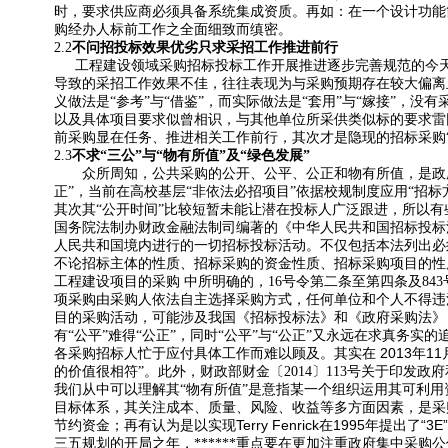
时，要求供应商必须具备系统集成资质。再如：在一个设计功能
购经办人标前工作之全面细致而缜密。
2.2
不问招投标效果优劣只求采招工作推进前行
工程建设领域采购招标投标工作开展推进逐步完善规范的今
导致的采招工作效果不佳，往往表现为与采购预期存在较大偏离
义做法是“参考”与“借鉴”，而实际做法是“套用”与“嫁接”，
以及具体项目要求似曾相识，与其他单位所采供类似标的要求雷
前采购显在任务、推进相关工作前行，其次才是隐现的招标采购“
2.3
不求“三公”与“物有所值”及“绿色发展”
众所周知，公共采购的公开、公平、公正和物有所值，是政
正”，当前在高校基层“非依法必招项目”依据校规制度应用“招
其次其“公开时间”比较短暂未能让潜在投标人广泛跟进，所以
国务院法制办财政金融法制司编著的《中华人民共和国招标投标
人民共和国境内进行的一切招标投标活动。不仅包括本法列出必
不论招标主体的性质、招标采购的资金性质、招标采购项目的性质
工程建设项目的采购 中所明确的，16号令第二条至第四条及8
项采购由采购人依法自主选择采购方式，任何单位和个人不得违
目的采购活动，可能涉及我国《招标投标法》和《政府采购法》
有“公平”难得“公正”，同时“公平”与“公正”又永远在求真务
2013
11
各采购招标人忙于应付具体工作而难以顾及。其实在
年
的价值很相符”。此外，财政部财金〔2014〕113号关于印发政府和
我们从中可以理解其“物有所值”是意指某一个组织运用其可利用
目标体系，其关注成本、质量、风险、收益等多方面因素，是采
Terry Fenrick
1995
“3E”
节约资金；再有认为是以实现
在
年提出了
三五规划的开局之年，******重点要在更加注重政府集中采