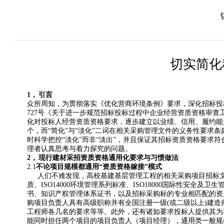
切实简化
1
，
引言
众所周知，为贯彻落实《优化营商环境条例》要求，深化招标投标领
727号《关于进一步规范招标投标过程中企业经营资质资格审查
化对投标人经营资质资格要求，逐步建立以业绩、信用、履约能力为
个，而“简化”与“淡化”二词在相关采购管理文件的义务性要求条
时科学把控“淡化”而非“淡出”，并且保证其招标资质资格要求
理者认真思考与着力探究的问题。
2
，
现行建材采招资质资格通用化要求与习惯做法
2.1
不论项目规模都通用“资质资格嫁接”模式
人们不难发现，高校基建基层管理工程的相关采购项目招标
质、ISO14000环境管理系列标准、ISO18000国际性安
书、知识产权管理体系证书，以及招标采购标的专业相匹配的资
购项目负责人具有高级职称并有全国注册一级(或二级以上)建
工程师各几名的要求等等。此外，还有诸如要求投标人提供其为
能同时担任两个项目的项目负责人（项目经理），通用类一般规