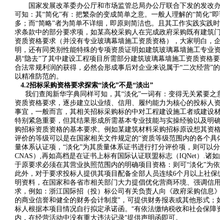
国家发展改革委办公厅和市场监管总局办公厅联合下发的发改办法规
可知：其“简化”有：把繁杂的变成简单之意。一般人理解的“简化
多；而“简略”者为简单不详细，即原则简洁也。且其工作实践实践时
求条款中的部分要求项，如某高校采购人在完成政府采购既有建筑门
资质资格要求（并没有专业玻璃幕墙施工资质资格），大家明白，
明，还有同类别性能特殊的专项资质证明如建筑玻璃幕墙施工专业资质
易“隐去”了其中建设工程项目所需部分建筑玻璃幕墙施工资质资格
合法常规利润的获得，必然会形成事后对企业来说属于“二次经营”
以精准防范的。
4.2
招标采购资格要求探索“淡化”不是“淡出”
我们查阅新华字典同样可知，其“淡化”一词有：变得无关紧要之意
资质资格要求，逐步建立以业绩、信用、履约能力为核心的投标人
事宜，一般而言，其相关招标采购标的中对工程建设施工者或建设
特别紧急重要，但其结果形成所需基本专业技能与实操经验以及明确
购招标资质资格的基本要求。例如某建筑材料采购招标原设想其资格
评价的等级可以是在国家相关文件规定的“资质等级范围内的各个具
量体系认证项，“淡化”为其质量体系证书进行打分评价项，则可以
CNAS）,再如高档是在证书上标有国际认证联盟标志（IQNet）
于原要求必须在其营业执照范围内的明确项目资格：则可“淡化”为
此外，对于要求投标人提供其项目配备全部人员连续6个月以上社保
明资料，在国家和各省市相关部门大力提倡优化营商环境、强调信
浙江国际招（投）标公司有关负责人向《政府采购信息》
求，例如：
的商业信誉和健全的财务会计制度”，可提供财务报表或其他形式；
标人根据本项目情况自行拟定承诺函。“有依法缴纳税收和社会保障
内，在经营活动中没有
”提供声明函即可。
重大违法记录