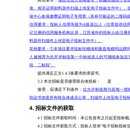
其他要求：
项目负责人资格要求：机械类或电子类
准。相关证明材料原件扫描上传至电子投标文件中）。提供
保中心参保缴费证明电子专用章（具有可验证的二维码
信用要求：投标人信用等级为A级及以上（仅需提供信
记注册的信用服务机构出具，江苏省外的投标人由注册
料原件扫描件上传至电子投标文件中）。
其他要求：①本项目要求投标扶梯须和垂直电梯同品牌同商
人被推荐为先开评标段第一中标候选人的可继续参加后
段、二标段”。
提供满足正文1.4.3条要求的承诺书。
3.2
本次招标是否接受联合体投标：
是
接受，应满足下列条件：
仅允许制造商与其唯一授
协议书加盖所有联合体成员公章，扫描件上传至电子投
4.
招标文件的获取
4.1
招标文件获取时间：本公告发布之日起至投标截
4.2
招标文件获取方式：投标人登录“电子招标投标